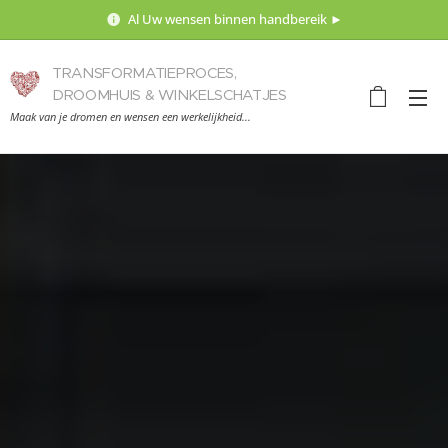
Al Uw wensen binnen handbereik ►
TRANSFORMATIEPROCES,
DROOMHUIS & WINKELSCHATJES
Maak van je dromen en wensen een werkelijkheid...