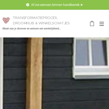
Al Uw wensen binnen handbereik ►
TRANSFORMATIEPROCES,
DROOMHUIS & WINKELSCHATJES
Maak van je dromen en wensen een werkelijkheid...